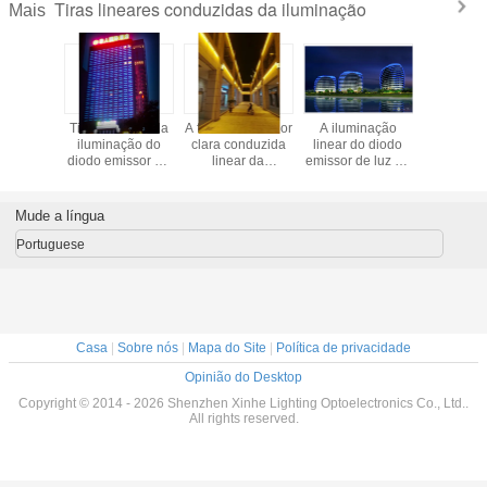
Tiras lineares conduzidas da iluminação
Mais
barra da
Tiras lineares da
A fachada exterior
A iluminação
A parede e
DMX512
iluminação do
clara conduzida
linear do diodo
ilumina 
do pixel
diodo emissor de
linear da
emissor de luz de
36w cond
 emissor
luz DMX512
construção da luz
1 medidor 48
ilumin
 do RGB
do tubo da barra
descasca a
conduzida
para a
IP67 conduziu a
atenuação ótica
condu
Mude a língua
ação da
luz linear para a
de 1% com
impermeá
nstrução
iluminação da
certificação do
arruela da
Portuguese
paisagem
CE/ROHS
das barras
Casa
|
Sobre nós
|
Mapa do Site
|
Política de privacidade
Opinião do Desktop
Copyright © 2014 - 2026 Shenzhen Xinhe Lighting Optoelectronics Co., Ltd..
All rights reserved.