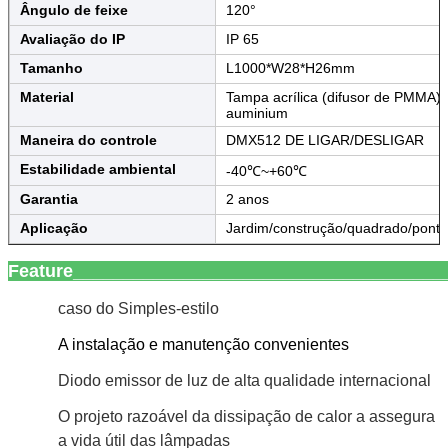
Ângulo de feixe
120°
Avaliação do IP
IP 65
Tamanho
L1000*W28*H26mm
Material
Tampa acrílica (difusor de PMMA) 
auminium
Maneira do controle
DMX512 DE LIGAR/DESLIGAR
Estabilidade ambiental
-40℃~+60℃
Garantia
2 anos
Aplicação
Jardim/construção/quadrado/ponte/
Feature_____________________________________
caso do Simples-estilo
A instalação e manutenção convenientes
Diodo emissor de luz de alta qualidade internacional
O projeto razoável da dissipação de calor a assegura
a vida útil das lâmpadas