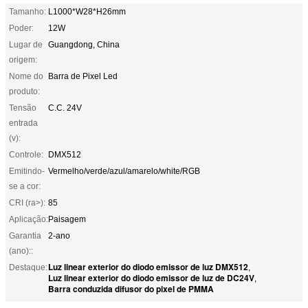
Tamanho:
L1000*W28*H26mm
Poder:
12W
Lugar de
Guangdong, China
origem:
Nome do
Barra de Pixel Led
produto:
Tensão
C.C. 24V
entrada
(v):
Controle:
DMX512
Emitindo-
Vermelho/verde/azul/amarelo/white/RGB
se a cor:
CRI (ra>):
85
Aplicação:
Paisagem
Garantia
2-ano
(ano)::
Luz linear exterior do diodo emissor de luz DMX512
Destaque:
,
Luz linear exterior do diodo emissor de luz de DC24V
,
Barra conduzida difusor do pixel de PMMA