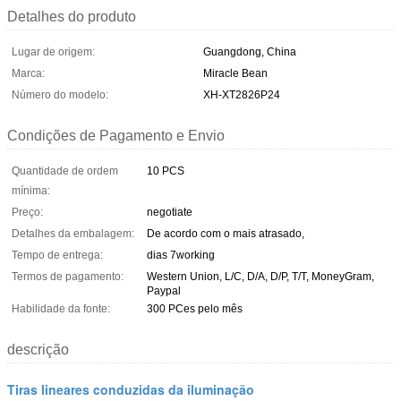
Detalhes do produto
Lugar de origem:
Guangdong, China
Marca:
Miracle Bean
Número do modelo:
XH-XT2826P24
Condições de Pagamento e Envio
Quantidade de ordem
10 PCS
mínima:
Preço:
negotiate
Detalhes da embalagem:
De acordo com o mais atrasado,
Tempo de entrega:
dias 7working
Termos de pagamento:
Western Union, L/C, D/A, D/P, T/T, MoneyGram,
Paypal
Habilidade da fonte:
300 PCes pelo mês
descrição
Tiras lineares conduzidas da iluminação