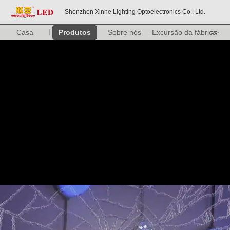
Shenzhen Xinhe Lighting Optoelectronics Co., Ltd.
Casa
Produtos
Sobre nós
Excursão da fábrica
>>