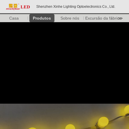
Shenzhen Xinhe Lighting Optoelectronics Co., Ltd.
Casa
Produtos
Sobre nós
Excursão da fábrica
>>