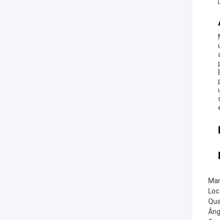
Mar
Loc
Qua
Âng