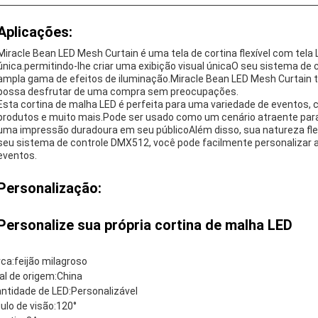
Aplicações:
Miracle Bean LED Mesh Curtain é uma tela de cortina flexível com tel
única.permitindo-lhe criar uma exibição visual únicaO seu sistema d
ampla gama de efeitos de iluminação.Miracle Bean LED Mesh Curtain
possa desfrutar de uma compra sem preocupações.
Esta cortina de malha LED é perfeita para uma variedade de eventos
produtos e muito mais.Pode ser usado como um cenário atraente para 
uma impressão duradoura em seu públicoAlém disso, sua natureza flexí
seu sistema de controle DMX512, você pode facilmente personalizar a 
eventos.
Personalização:
Personalize sua própria cortina de malha LED
ca:
feijão milagroso
al de origem:
China
ntidade de LED:
Personalizável
ulo de visão:
120°