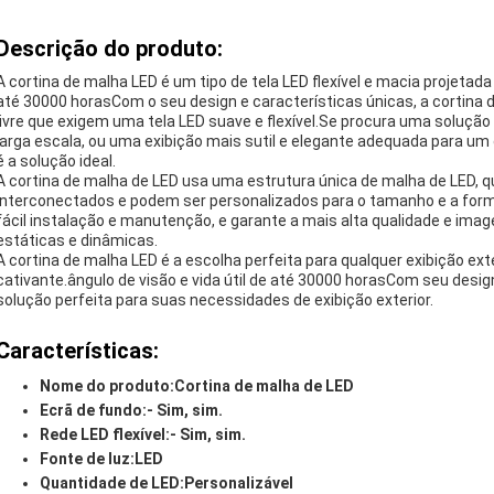
Descrição do produto:
A cortina de malha LED é um tipo de tela LED flexível e macia projetada
até 30000 horasCom o seu design e características únicas, a cortina d
livre que exigem uma tela LED suave e flexível.Se procura uma solução 
larga escala, ou uma exibição mais sutil e elegante adequada para um
é a solução ideal.
A cortina de malha de LED usa uma estrutura única de malha de LED, 
interconectados e podem ser personalizados para o tamanho e a forma
fácil instalação e manutenção, e garante a mais alta qualidade e imag
estáticas e dinâmicas.
A cortina de malha LED é a escolha perfeita para qualquer exibição ext
cativante.ângulo de visão e vida útil de até 30000 horasCom seu design
solução perfeita para suas necessidades de exibição exterior.
Características:
Nome do produto:
Cortina de malha de LED
Ecrã de fundo:
- Sim, sim.
Rede LED flexível:
- Sim, sim.
Fonte de luz:
LED
Quantidade de LED:
Personalizável