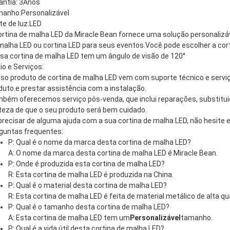
antia: 3
Anos
manho:
Personalizável
te de luz:
LED
ortina de malha LED da Miracle Bean fornece uma solução personalizáv
malha LED ou cortina LED para seus eventos.Você pode escolher a cor
sa cortina de malha LED tem um ângulo de visão de 120°
io e Serviços:
so produto de cortina de malha LED vem com suporte técnico e serviço
duto.e prestar assistência com a instalação.
bém oferecemos serviço pós-venda, que inclui reparações, substitui
teza de que o seu produto será bem cuidado.
precisar de alguma ajuda com a sua cortina de malha LED, não hesite e
guntas frequentes:
P: Qual é o nome da marca desta cortina de malha LED?
A: O nome da marca desta cortina de malha LED é Miracle Bean.
P: Onde é produzida esta cortina de malha LED?
R: Esta cortina de malha LED é produzida na China.
P: Qual é o material desta cortina de malha LED?
R: Esta cortina de malha LED é feita de material metálico de alta qu
P: Qual é o tamanho desta cortina de malha LED?
A: Esta cortina de malha LED tem um
Personalizável
tamanho.
P: Qual é a vida útil desta cortina de malha LED?