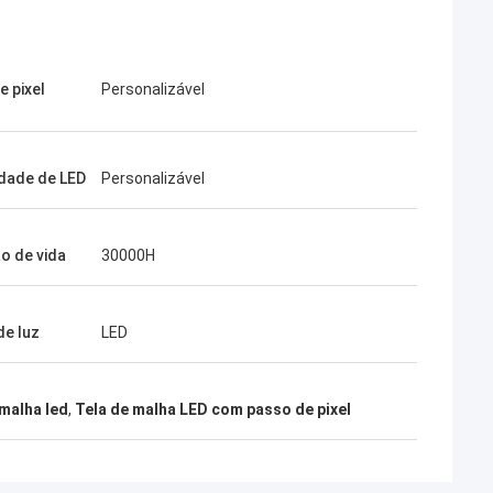
e pixel
Personalizável
dade de LED
Personalizável
o de vida
30000H
de luz
LED
Daniel
malha led
,
Tela de malha LED com passo de pixel
r de botas
sua fonte de alimentação é realmente
beça,
boa, mim gostaria de construir uma
ito alto,
cooperação a longo prazo com sua