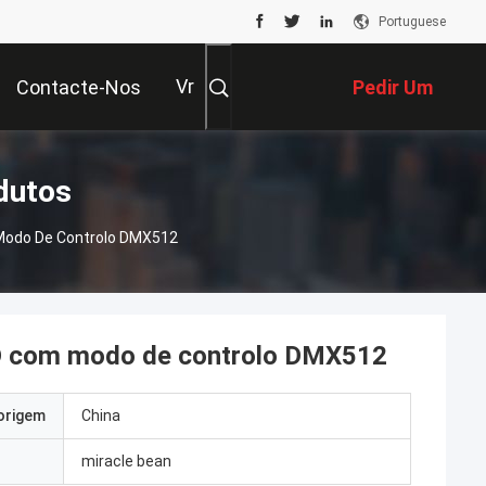
Portuguese
Vr
Contacte-Nos
Pedir Um
Orçamento
dutos
m Modo De Controlo DMX512
 LED com modo de controlo DMX512
origem
China
miracle bean