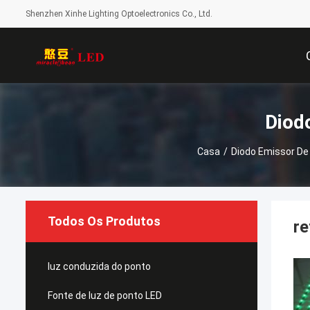
Shenzhen Xinhe Lighting Optoelectronics Co., Ltd.
Diod
Casa
/
Diodo Emissor De
Todos Os Produtos
re
luz conduzida do ponto
Fonte de luz de ponto LED