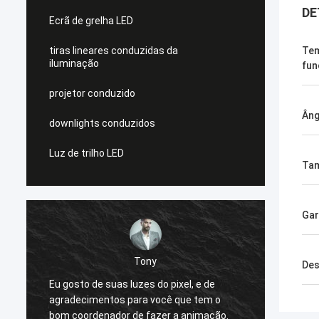
DE
Ecrã de grelha LED
tiras lineares conduzidas da
Tem
iluminação
fun
projetor conduzido
Âng
downlights conduzidos
Luz de trilho LED
Ta
Gar
Tony
Des
Eu gosto de suas luzes do pixel, e de
Antes qu
agradecimentos para você que tem o
quadrada
bom coordenador de fazer a animação.
winterapp