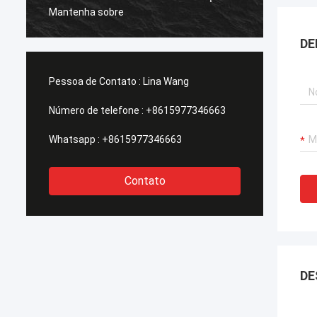
Mantenha sobre
porque é
gastado 
DE
fase tal e
Pessoa de Contato :
Lina Wang
Número de telefone :
+8615977346663
Whatsapp :
+8615977346663
Contato
DE