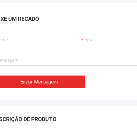
 demasiado bom combinar,
porque é demasiado bom c
agora, botas da compra porá em
gastado agora, botas da 
IXE UM RECADO
stilo, este wi…
fase tal estilo, este wi…
Enviar Mensagem
SCRIÇÃO DE PRODUTO