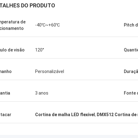
TALHES DO PRODUTO
peratura de
-40℃~+60℃
Pitch d
cionamento
ulo de visão
120°
Quanti
manho
Personalizável
Duraçã
antia
3 anos
Fonte 
Shally
Shaty
tacar
Cortina de malha LED flexível
,
DMX512 Cortina de 
e comprado um par de botas
Antes que comprado um pa
s similares da cabeça,
quadradas similares da ca
earance esteja muito alto,
winterappearance esteja mu