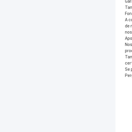
Gar
Ta
Fon
A c
de 
nos
Apo
Nos
pro
Tam
cer
Se 
Per