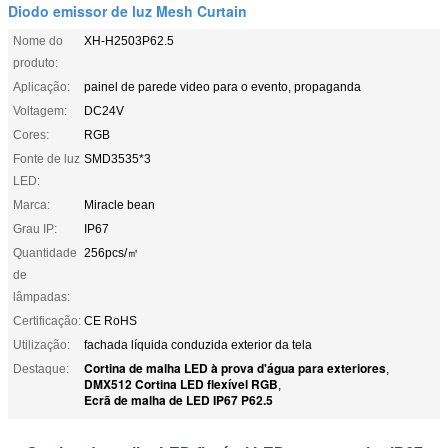
Diodo emissor de luz Mesh Curtain
Nome do
XH-H2503P62.5
produto:
Aplicação:
painel de parede video para o evento, propaganda
Voltagem:
DC24V
Cores:
RGB
Fonte de luz
SMD3535*3
LED:
Marca:
Miracle bean
Grau IP:
IP67
Quantidade
256pcs/㎡
de
lâmpadas:
Certificação:
CE RoHS
Utilização:
fachada líquida conduzida exterior da tela
Cortina de malha LED à prova d'água para exteriores
Destaque:
,
DMX512 Cortina LED flexível RGB
,
Ecrã de malha de LED IP67 P62.5