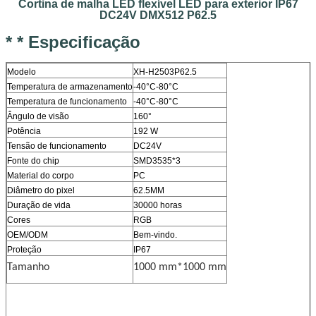
Cortina de malha LED flexível LED para exterior IP67
DC24V DMX512 P62.5
* * Especificação
Modelo
XH-H2503P62.5
Temperatura de armazenamento
-40°C-80°C
Temperatura de funcionamento
-40°C-80°C
Ângulo de visão
160°
Potência
192 W
Tensão de funcionamento
DC24V
Fonte do chip
SMD3535*3
Material do corpo
PC
Diâmetro do pixel
62.5MM
Duração de vida
30000 horas
Cores
RGB
OEM/ODM
Bem-vindo.
Proteção
IP67
Tamanho
1000 mm*1000 mm