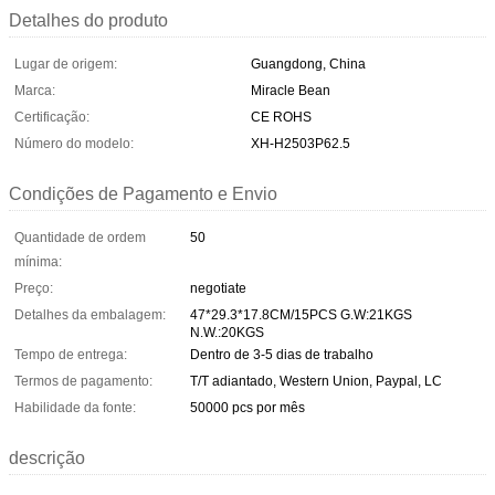
Detalhes do produto
Lugar de origem:
Guangdong, China
Marca:
Miracle Bean
Certificação:
CE ROHS
Número do modelo:
XH-H2503P62.5
Condições de Pagamento e Envio
Quantidade de ordem
50
mínima:
Preço:
negotiate
Detalhes da embalagem:
47*29.3*17.8CM/15PCS G.W:21KGS
N.W.:20KGS
Tempo de entrega:
Dentro de 3-5 dias de trabalho
Termos de pagamento:
T/T adiantado, Western Union, Paypal, LC
Habilidade da fonte:
50000 pcs por mês
descrição